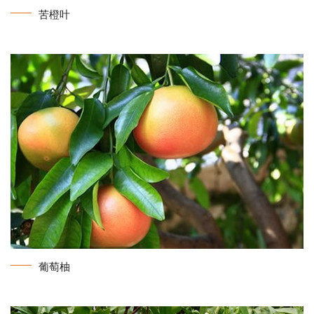
苦橙叶
葡萄柚