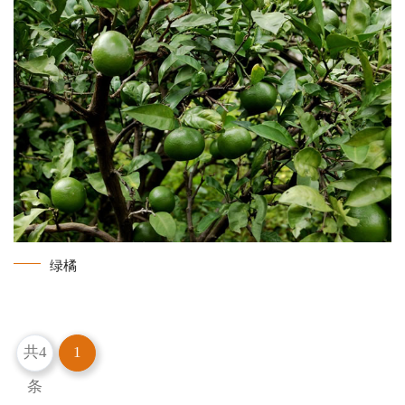
绿橘
共4
1
条