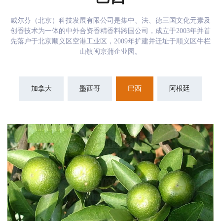
威尔芬（北京）科技发展有限公司是集中、法、德三国文化元素及
创香技术为一体的中外合资香精香料跨国公司，成立于2003年并首
先落户于北京顺义区空港工业区，2009年扩建并迁址于顺义区牛栏
山镇闽京蒲企业园。
加拿大
墨西哥
巴西
阿根廷